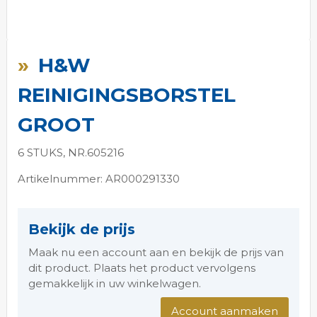
Ga
naar
H&W
het
begin
REINIGINGSBORSTEL
van
de
GROOT
afbeeldingen-
gallerij
6 STUKS, NR.605216
Artikelnummer: AR000291330
Bekijk de prijs
Maak nu een account aan en bekijk de prijs van
dit product. Plaats het product vervolgens
gemakkelijk in uw winkelwagen.
Account aanmaken