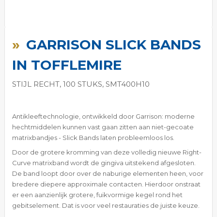
Ga
naar
GARRISON SLICK BANDS
het
begin
IN TOFFLEMIRE
van
de
STIJL RECHT, 100 STUKS, SMT400H10
afbeeldingen-
gallerij
Antikleeftechnologie, ontwikkeld door Garrison: moderne
hechtmiddelen kunnen vast gaan zitten aan niet-gecoate
matrixbandjes - Slick Bands laten probleemloos los.
Door de grotere kromming van deze volledig nieuwe Right-
Curve matrixband wordt de gingiva uitstekend afgesloten.
De band loopt door over de naburige elementen heen, voor
bredere diepere approximale contacten. Hierdoor onstraat
er een aanzienlijk grotere, fuikvormige kegel rond het
gebitselement. Dat is voor veel restauraties de juiste keuze.