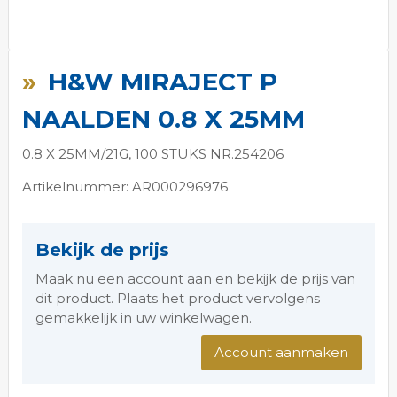
Ga
naar
H&W MIRAJECT P
het
begin
NAALDEN 0.8 X 25MM
van
de
0.8 X 25MM/21G, 100 STUKS NR.254206
afbeeldingen-
gallerij
Artikelnummer: AR000296976
Bekijk de prijs
Maak nu een account aan en bekijk de prijs van
dit product. Plaats het product vervolgens
gemakkelijk in uw winkelwagen.
Account aanmaken