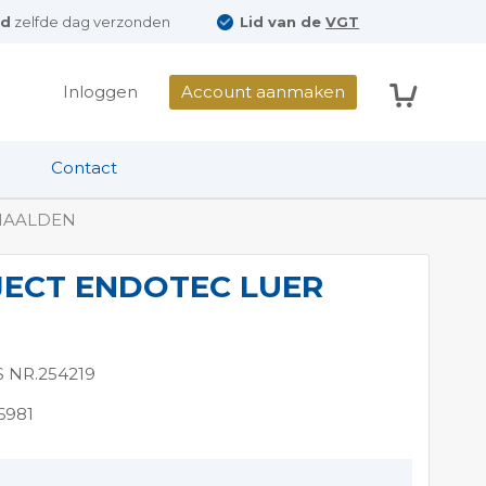
ld
zelfde dag verzonden
Lid van de
VGT
Winkelwag
Inloggen
Account aanmaken
Contact
NAALDEN
ECT ENDOTEC LUER
S NR.254219
6981