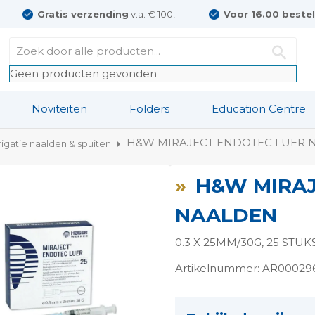
Gratis verzending
v.a. € 100,-
Voor 16.00 beste
Geen producten gevonden
Noviteiten
Folders
Education Centre
H&W MIRAJECT ENDOTEC LUER 
rrigatie naalden & spuiten
H&W MIRAJ
NAALDEN
0.3 X 25MM/30G, 25 STUK
Artikelnummer: AR00029
ngen-