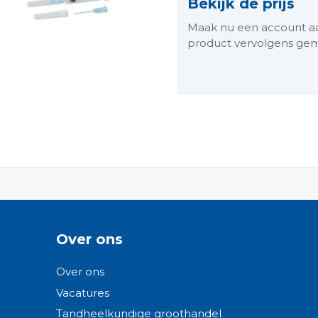
Bekijk de prijs
Maak nu een account aan 
product vervolgens gem
ngen-
Over ons
Over ons
Vacatures
Tandheelkundige groothandel