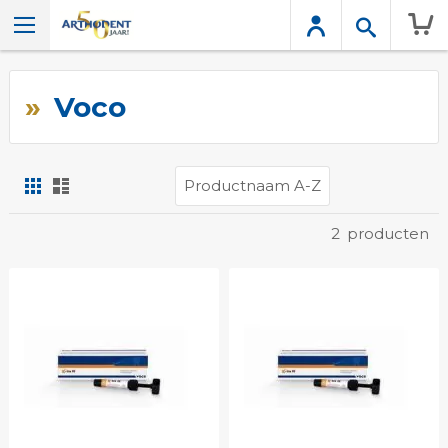
Wink
Voco
Foto-
Lijst
tabel
Tonen
2
producten
als