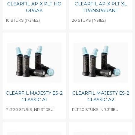
CLEARFIL AP-X PLT HO
CLEARFIL AP-X PLT XL
OPAAK
TRANSPARANT
10 STUKS (1734E2)
20 STUKS (1731E2)
CLEARFIL MAJESTY ES-2
CLEARFIL MAJESTY ES-2
CLASSIC A1
CLASSIC A2
PLT 20 STUKS, NR.3110EU
PLT 20 STUKS, NR.3111EU