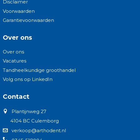
Disclaimer
Voorwaarden
Garantievoorwaarden
Over ons
Over ons
Vacatures
Tandheelkundige groothandel
Volg ons op LinkedIn
Contact
Plantijnweg 27
4104 BC Culemborg
verkoop@arthodent.nl