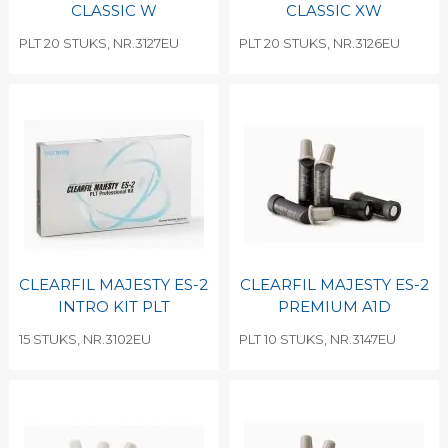
CLASSIC W
CLASSIC XW
PLT 20 STUKS, NR.3127EU
PLT 20 STUKS, NR.3126EU
CLEARFIL MAJESTY ES-2
CLEARFIL MAJESTY ES-2
INTRO KIT PLT
PREMIUM A1D
15 STUKS, NR.3102EU
PLT 10 STUKS, NR.3147EU