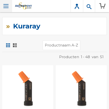
Wink
Kuraray
Foto-
Lijst
tabel
Tonen
Producten
1
-
48
van
51
als