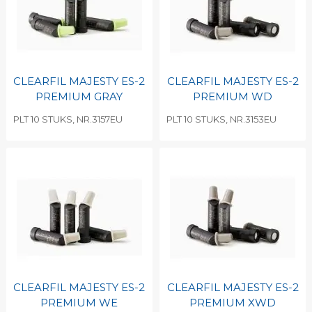
CLEARFIL MAJESTY ES-2
CLEARFIL MAJESTY ES-2
PREMIUM GRAY
PREMIUM WD
PLT 10 STUKS, NR.3157EU
PLT 10 STUKS, NR.3153EU
CLEARFIL MAJESTY ES-2
CLEARFIL MAJESTY ES-2
PREMIUM WE
PREMIUM XWD