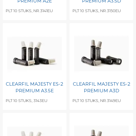
PREMIUM A2E
PREMIUM A3.5D
PLT 10 STUKS, NR.3141EU
PLT 10 STUKS, NR.3150EU
CLEARFIL MAJESTY ES-2
CLEARFIL MAJESTY ES-2
PREMIUM A3.5E
PREMIUM A3D
PLT 10 STUKS, 3143EU
PLT 10 STUKS, NR.3149EU