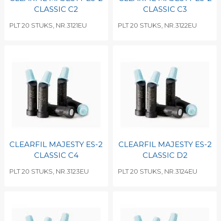
CLASSIC C2
CLASSIC C3
PLT 20 STUKS, NR.3121EU
PLT 20 STUKS, NR.3122EU
CLEARFIL MAJESTY ES-2
CLEARFIL MAJESTY ES-2
CLASSIC C4
CLASSIC D2
PLT 20 STUKS, NR.3123EU
PLT 20 STUKS, NR.3124EU