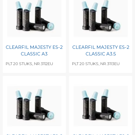
CLEARFIL MAJESTY ES-2
CLEARFIL MAJESTY ES-2
CLASSIC A3
CLASSIC A3.5
PLT 20 STUKS, NR.3112EU
PLT 20 STUKS, NR.3113EU