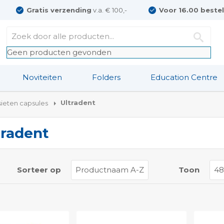
Gratis verzending
v.a. € 100,-
Voor 16.00 beste
Geen producten gevonden
Noviteiten
Folders
Education Centre
Ultradent
ieten capsules
tradent
t
Sorteer op
Toon