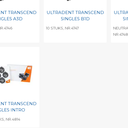
ENT TRANSCEND
ULTRADENT TRANSCEND
ULTR
NGLES A3D
SINGLES B1D
S
NR.4746
10 STUKS, NR.4747
NEUTRAL
NR.474
egen aan
Toevoegen aan
To
nlijke catalogus
persoonlijke catalogus
per
barcode
Print barcode
Pr
ENT TRANSCEND
GLES INTRO
KS, NR.4814