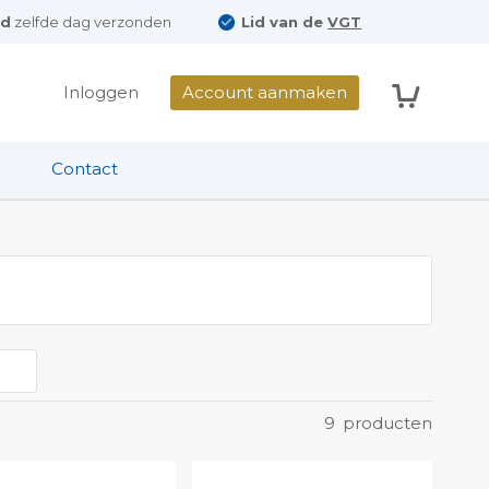
ld
zelfde dag verzonden
Lid van de
VGT
Winkelwag
Inloggen
Account aanmaken
Contact
9
producten