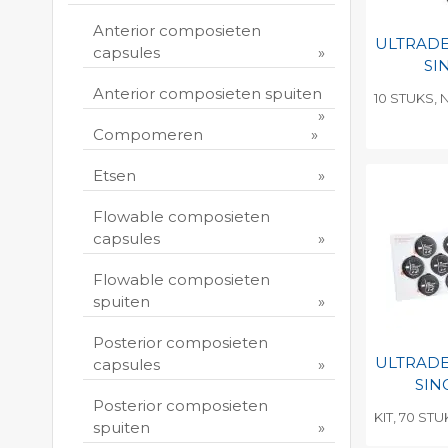
Anterior composieten
ULTRAD
capsules
SI
Anterior composieten spuiten
10 STUKS, 
Compomeren
Toevo
persoo
Etsen
Print 
Flowable composieten
capsules
Flowable composieten
spuiten
Posterior composieten
ULTRAD
capsules
SIN
Posterior composieten
KIT, 70 STU
spuiten