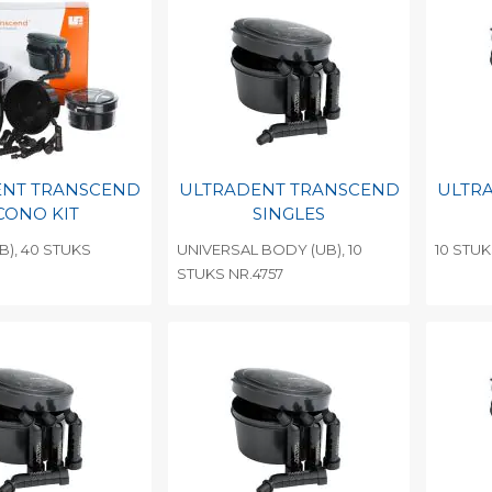
ENT TRANSCEND
ULTRADENT TRANSCEND
ULTR
CONO KIT
SINGLES
B), 40 STUKS
UNIVERSAL BODY (UB), 10
10 STUK
STUKS NR.4757
egen aan
Toevoegen aan
To
nlijke catalogus
persoonlijke catalogus
per
barcode
Print barcode
Pr