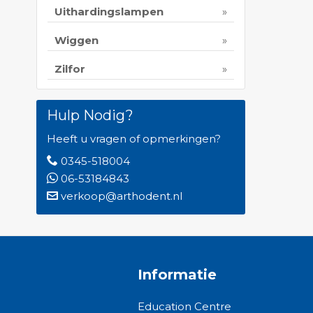
Uithardingslampen
Wiggen
Zilfor
Hulp Nodig?
Heeft u vragen of opmerkingen?
0345-518004
06-53184843
verkoop@arthodent.nl
Informatie
Education Centre