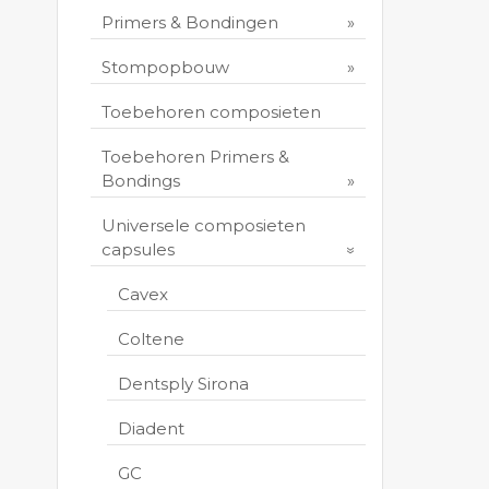
Toevo
persoo
Primers & Bondingen
Print 
Stompopbouw
Toebehoren composieten
Toebehoren Primers &
Bondings
Universele composieten
capsules
Cavex
Coltene
Dentsply Sirona
Diadent
GC