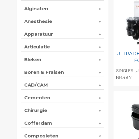
Alginaten
Anesthesie
Apparatuur
Articulatie
ULTRAD
Bleken
E
SINGLES (U
Boren & Fraisen
NR.4817
CAD/CAM
Toevo
persoo
Cementen
Print 
Chirurgie
Cofferdam
Composieten