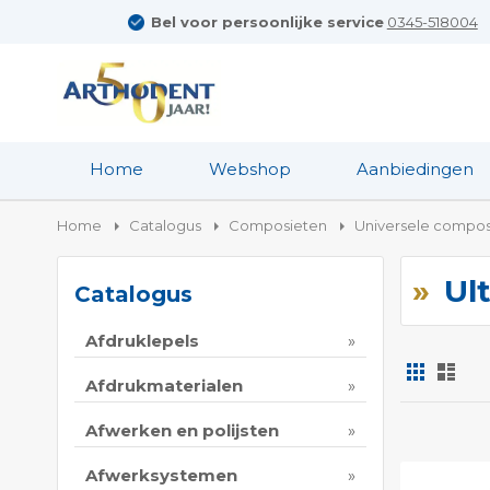
Bel voor persoonlijke service
0345-518004
Home
Webshop
Aanbiedingen
Home
Catalogus
Composieten
Universele compos
Ul
Catalogus
Afdruklepels
Foto-
Lijs
tabel
Afdrukmaterialen
Tonen
Afwerken en polijsten
als
Afwerksystemen