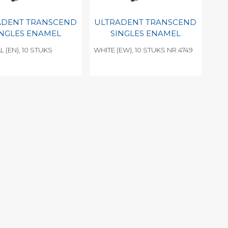
ADENT TRANSCEND
ULTRADENT TRANSCEND
INGLES ENAMEL
SINGLES ENAMEL
 (EN), 10 STUKS
WHITE (EW), 10 STUKS NR.4749
8
evoegen aan
Toevoegen aan
soonlijke catalogus
persoonlijke catalogus
int barcode
Print barcode