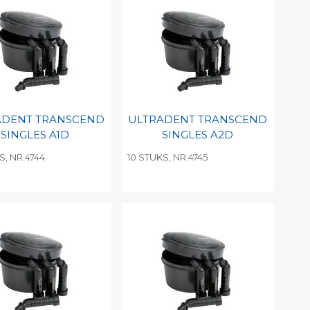
ADENT TRANSCEND
ULTRADENT TRANSCEND
SINGLES A1D
SINGLES A2D
S, NR.4744
10 STUKS, NR.4745
evoegen aan
Toevoegen aan
soonlijke catalogus
persoonlijke catalogus
int barcode
Print barcode