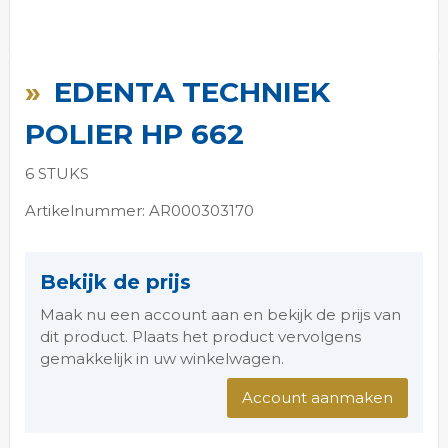
Ga
naar
EDENTA TECHNIEK
het
begin
POLIER HP 662
van
de
6 STUKS
afbeeldingen-
gallerij
Artikelnummer: AR000303170
Bekijk de prijs
Maak nu een account aan en bekijk de prijs van
dit product. Plaats het product vervolgens
gemakkelijk in uw winkelwagen.
Account aanmaken