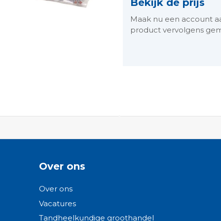
Bekijk de prijs
Maak nu een account aan 
product vervolgens gem
ngen-
Over ons
Over ons
Vacatures
Tandheelkundige groothandel