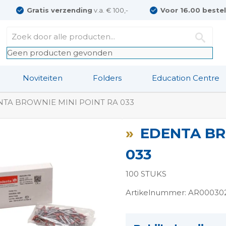
Gratis verzending
v.a. € 100,-
Voor 16.00 beste
Geen producten gevonden
Noviteiten
Folders
Education Centre
TA BROWNIE MINI POINT RA 033
EDENTA BR
033
100 STUKS
Artikelnummer: AR00030
ngen-