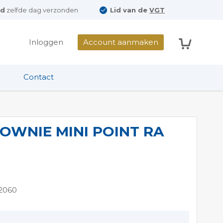
ld
zelfde dag verzonden
Lid van de
VGT
Winkelwag
Inloggen
Account aanmaken
Contact
OWNIE MINI POINT RA
2060