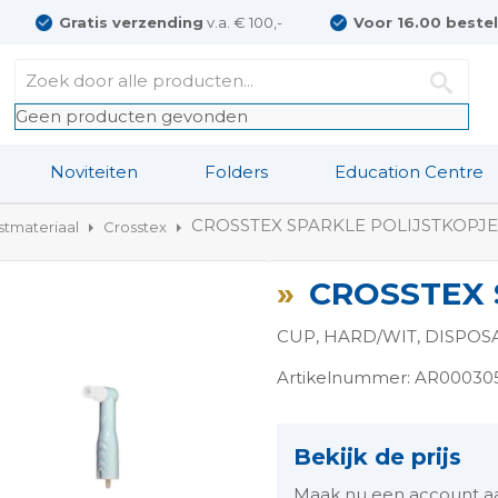
Gratis verzending
v.a. € 100,-
Voor 16.00 beste
Geen producten gevonden
Noviteiten
Folders
Education Centre
CROSSTEX SPARKLE POLIJSTKOPJE
jstmateriaal
Crosstex
CROSSTEX 
CUP, HARD/WIT, DISPOS
Artikelnummer: AR00030
ngen-
Bekijk de prijs
Maak nu een account aan 