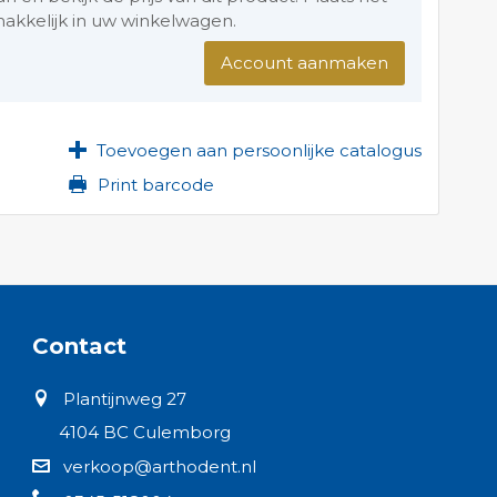
akkelijk in uw winkelwagen.
Account aanmaken
Toevoegen aan persoonlijke catalogus
Print barcode
Contact
Plantijnweg 27
4104 BC Culemborg
verkoop@arthodent.nl