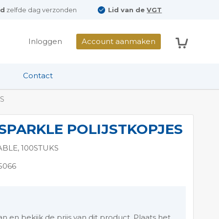
ld
zelfde dag verzonden
Lid van de
VGT
Winkelwag
Inloggen
Account aanmaken
Contact
S
SPARKLE POLIJSTKOPJES
ABLE, 100STUKS
5066
en bekijk de prijs van dit product. Plaats het