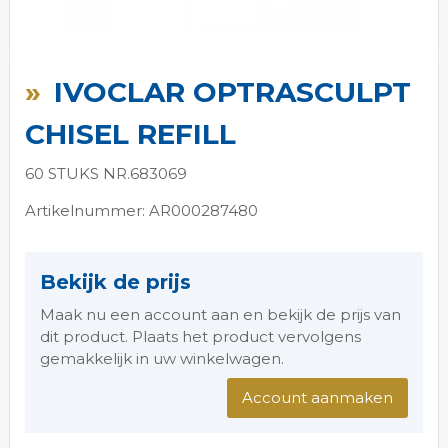
Ga
naar
IVOCLAR OPTRASCULPT
het
begin
CHISEL REFILL
van
de
60 STUKS NR.683069
afbeeldingen-
gallerij
Artikelnummer: AR000287480
Bekijk de prijs
Maak nu een account aan en bekijk de prijs van
dit product. Plaats het product vervolgens
gemakkelijk in uw winkelwagen.
Account aanmaken