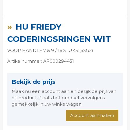
Ga
naar
HU FRIEDY
het
begin
CODERINGSRINGEN WIT
van
de
VOOR HANDLE 7 & 9 / 16 STUKS (SSG2)
afbeeldingen-
gallerij
Artikelnummer: AR000294451
Bekijk de prijs
Maak nu een account aan en bekijk de prijs van
dit product. Plaats het product vervolgens
gemakkelijk in uw winkelwagen.
Account aanmaken