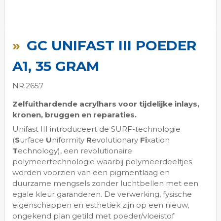
Ga
naar
GC UNIFAST III POEDER
het
begin
A1, 35 GRAM
van
de
NR.2657
afbeeldingen-
gallerij
Zelfuithardende acrylhars voor tijdelijke inlays,
kronen, bruggen en reparaties.
Unifast III introduceert de SURF-technologie
(
S
urface
U
niformity
R
evolutionary
Fi
xation
T
echnology), een revolutionaire
polymeertechnologie waarbij polymeerdeeltjes
worden voorzien van een pigmentlaag en
duurzame mengsels zonder luchtbellen met een
egale kleur garanderen. De verwerking, fysische
eigenschappen en esthetiek zijn op een nieuw,
ongekend plan getild met poeder/vloeistof