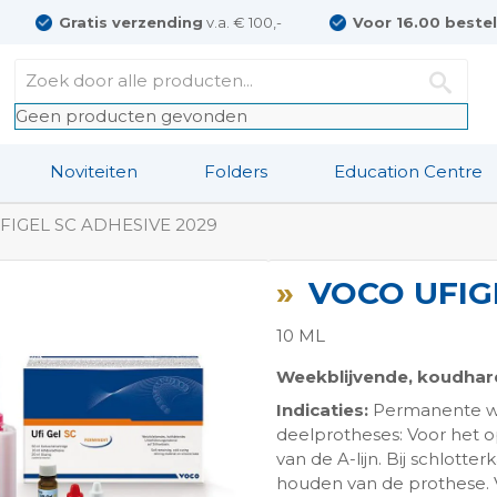
Gratis verzending
v.a. € 100,-
Voor 16.00 beste
Geen producten gevonden
Noviteiten
Folders
Education Centre
FIGEL SC ADHESIVE 2029
VOCO UFIG
10 ML
Weekblijvende, koudharde
Indicaties:
Permanente wee
ngen-
deelprotheses: Voor het 
van de A-lijn. Bij schlot
houden van de prothese. 