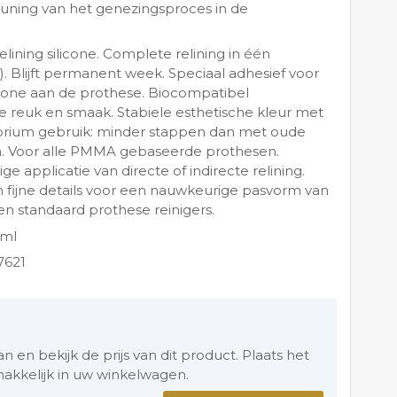
euning van het genezingsproces in de
elining silicone. Complete relining in één
). Blijft permanent week. Speciaal adhesief voor
icone aan de prothese. Biocompatibel
le reuk en smaak. Stabiele esthetische kleur met
orium gebruik: minder stappen dan met oude
. Voor alle PMMA gebaseerde prothesen.
 applicatie van directe of indirecte relining.
 fijne details voor een nauwkeurige pasvorm van
n standaard prothese reinigers.
 ml
7621
en bekijk de prijs van dit product. Plaats het
akkelijk in uw winkelwagen.