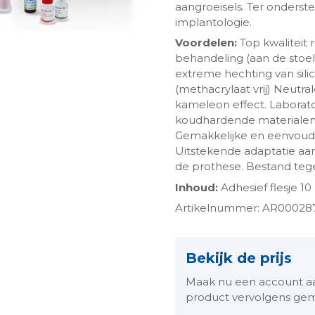
aangroeisels. Ter onderst
implantologie.
Voordelen:
Top kwaliteit r
behandeling (aan de stoel
extreme hechting van sil
(methacrylaat vrij) Neutra
kameleon effect. Laborat
koudhardende materialen
Gemakkelijke en eenvoudige
Uitstekende adaptatie aan
de prothese. Bestand tege
ngen-
Inhoud:
Adhesief flesje 10
Artikelnummer: AR00028
Bekijk de prijs
Maak nu een account aan 
product vervolgens gem