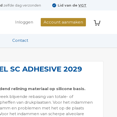
ld
zelfde dag verzonden
Lid van de
VGT
Winkelwag
Inloggen
Account aanmaken
Contact
EL SC ADHESIVE 2029
nd relining materiaal op silicone basis.
k blijvende rebasing van totale- of
opheffen van drukplaatsen. Voor het indammen
terkamm en problemen met het op de plaats
Voor het indammen van scherpe alveolare