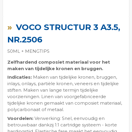
Ga
naar
VOCO STRUCTUR 3 A3.5,
het
begin
NR.2506
van
de
50ML + MENGTIPS
afbeeldingen-
gallerij
Zelfhardend composiet materiaal voor het
maken van tijdelijke kronen en bruggen.
Indicaties:
Maken van tijdelijke kronen, bruggen,
inlays, onlays, partiële kronen, veneers en tijdelijke
stiften. Maken van lange termijn tijdelijke
voorzieningen. Linen van voorgefabriceerde
tijdelijke kronen gemaakt van composiet materiaal,
polycarbonaat of metaal.
Voordelen:
Verwerking: Snel, eenvoudig en
betrouwbaar dankzij 1:1 cartridge systeem - korte
hardingstijd. Elastische fase maakt het eenvoudig