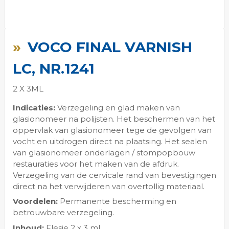
Ga
naar
VOCO FINAL VARNISH
het
begin
LC, NR.1241
van
de
2 X 3ML
afbeeldingen-
gallerij
Indicaties:
Verzegeling en glad maken van
glasionomeer na polijsten. Het beschermen van het
oppervlak van glasionomeer tege de gevolgen van
vocht en uitdrogen direct na plaatsing. Het sealen
van glasionomeer onderlagen / stompopbouw
restauraties voor het maken van de afdruk.
Verzegeling van de cervicale rand van bevestigingen
direct na het verwijderen van overtollig materiaal.
Voordelen:
Permanente bescherming en
betrouwbare verzegeling.
Inhoud:
Flesje 2 x 3 ml