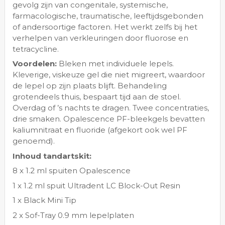
gevolg zijn van congenitale, systemische,
farmacologische, traumatische, leeftijdsgebonden
of andersoortige factoren. Het werkt zelfs bij het
verhelpen van verkleuringen door fluorose en
tetracycline.
Voordelen:
Bleken met individuele lepels.
Kleverige, viskeuze gel die niet migreert, waardoor
de lepel op zijn plaats blijft. Behandeling
grotendeels thuis, bespaart tijd aan de stoel.
Overdag of ’s nachts te dragen. Twee concentraties,
drie smaken. Opalescence PF-bleekgels bevatten
kaliumnitraat en fluoride (afgekort ook wel PF
genoemd).
Inhoud tandartskit:
8 x 1.2 ml spuiten Opalescence
1 x 1.2 ml spuit Ultradent LC Block-Out Resin
1 x Black Mini Tip
2 x Sof-Tray 0.9 mm lepelplaten