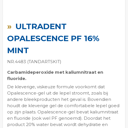
Ga
naar
ULTRADENT
het
begin
OPALESCENCE PF 16%
van
de
MINT
afbeeldingen-
gallerij
NR.4483 (TANDARTSKIT)
Carbamideperoxide met kaliumnitraat en
fluoride.
De kleverige, viskeuze formule voorkomt dat
Opalescence-gel uit de lepel stroomt, zoals bij
andere bleekproducten het geval is. Bovendien
houdt de kleverige gel de comfortabele lepel goed
op zijn plaats. Opalescence-gel bevat kaliumnitraat
en fluoride (ook wel PF genoemd). Doordat het
product 20% water bevat wordt dehydratie en