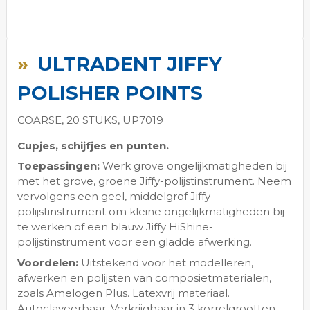
Ga
naar
ULTRADENT JIFFY
het
begin
POLISHER POINTS
van
de
COARSE, 20 STUKS, UP7019
afbeeldingen-
gallerij
Cupjes, schijfjes en punten.
Toepassingen:
Werk grove ongelijkmatigheden bij
met het grove, groene Jiffy-polijstinstrument. Neem
vervolgens een geel, middelgrof Jiffy-
polijstinstrument om kleine ongelijkmatigheden bij
te werken of een blauw Jiffy HiShine-
polijstinstrument voor een gladde afwerking.
Voordelen:
Uitstekend voor het modelleren,
afwerken en polijsten van composietmaterialen,
zoals Amelogen Plus. Latexvrij materiaal.
Autoclaveerbaar. Verkrijgbaar in 3 korrelgrootten.