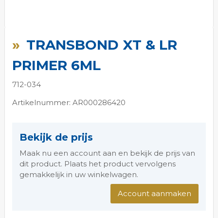
Ga
naar
TRANSBOND XT & LR
het
begin
PRIMER 6ML
van
de
712-034
afbeeldingen-
gallerij
Artikelnummer: AR000286420
Bekijk de prijs
Maak nu een account aan en bekijk de prijs van
dit product. Plaats het product vervolgens
gemakkelijk in uw winkelwagen.
Account aanmaken