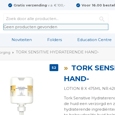
Gratis verzending
v.a. € 100,-
Voor 16.00 beste
Geen producten gevonden
Noviteiten
Folders
Education Centre
TORK SENSITIVE HYDRATERENDE HAND-
orging
TORK SENS
S2
HAND-
LOTION 8 X 475ML NR.42
Tork Sensitive Hydraterend
ngen-
de huid een verzorgd en 
hydraterende ingrediënten
te behouden/de huid help