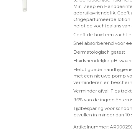
Mini Zeep en Handdesinfe
gebruiksvriendelijk. Geef
Ongeparfumeerde lotion m
helpt de vochtbalans van
Geeft de huid een zacht e
Snel absorberend voor een
Dermatologisch getest
Huidvriendelijke pH-waar
Helpt goede handhygiëne 
ngen-
met een nieuwe pomp voor 
verminderen en beschermt
Verminder afval: Fles tre
96% van de ingrediënten i
Tijdbesparing voor schoo
bijvullen in minder dan 1
Artikelnummer: AR00029