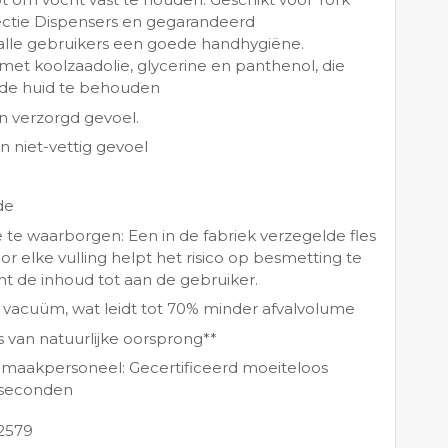
ctie Dispensers en gegarandeerd
t alle gebruikers een goede handhygiëne.
et koolzaadolie, glycerine en panthenol, die
 de huid te behouden
n verzorgd gevoel.
 niet-vettig gevoel
de
te waarborgen: Een in de fabriek verzegelde fles
elke vulling helpt het risico op besmetting te
 de inhoud tot aan de gebruiker.
kt vacuüm, wat leidt tot 70% minder afvalvolume
s van natuurlijke oorsprong**
nmaakpersoneel: Gecertificeerd moeiteloos
0 seconden
2579