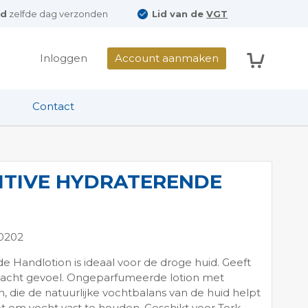
ld
zelfde dag verzonden
Lid van de
VGT
Winkelwag
Inloggen
Account aanmaken
Contact
ITIVE HYDRATERENDE
0202
e Handlotion is ideaal voor de droge huid. Geeft
zacht gevoel. Ongeparfumeerde lotion met
, die de natuurlijke vochtbalans van de huid helpt
t om vocht vast te houden. Geschikt voor Tork