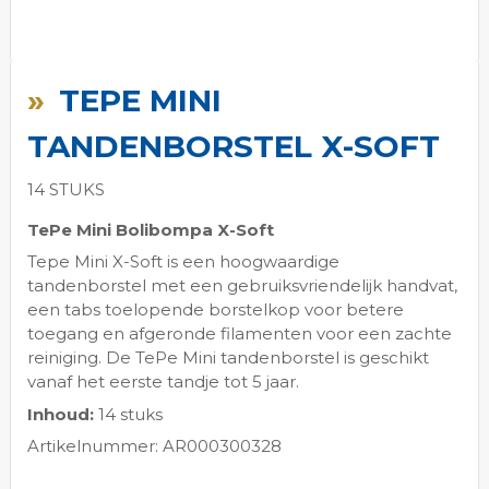
Ga
naar
TEPE MINI
het
begin
TANDENBORSTEL X-SOFT
van
de
14 STUKS
afbeeldingen-
gallerij
TePe Mini Bolibompa X-Soft
Tepe Mini X-Soft is een hoogwaardige
tandenborstel met een gebruiksvriendelijk handvat,
een tabs toelopende borstelkop voor betere
toegang en afgeronde filamenten voor een zachte
reiniging. De TePe Mini tandenborstel is geschikt
vanaf het eerste tandje tot 5 jaar.
Inhoud:
14 stuks
Artikelnummer: AR000300328