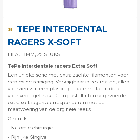
Ga
naar
TEPE INTERDENTAL
het
begin
RAGERS X-SOFT
van
de
LILA, 1.1MM, 25 STUKS
afbeeldingen-
gallerij
TePe interdentale ragers Extra Soft
Een unieke serie met extra zachte filamenten voor
een milde reiniging. Verkrijgbaar in zes maten, allen
voorzien van een plastic gecoate metalen draad
voor veilig gebruik. De in pasteltinten uitgevoerde
extra soft ragers corresponderen met de
maatvoering van de orginele reeks.
Gebruik:
- Na orale chirurgie
- Pijnlijke Gingiva