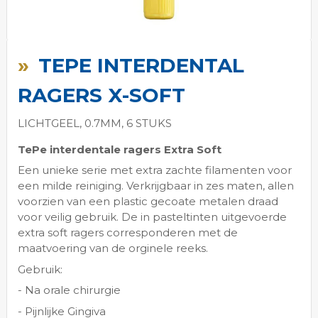
Ga
naar
TEPE INTERDENTAL
het
begin
RAGERS X-SOFT
van
de
LICHTGEEL, 0.7MM, 6 STUKS
afbeeldingen-
gallerij
TePe interdentale ragers Extra Soft
Een unieke serie met extra zachte filamenten voor
een milde reiniging. Verkrijgbaar in zes maten, allen
voorzien van een plastic gecoate metalen draad
voor veilig gebruik. De in pasteltinten uitgevoerde
extra soft ragers corresponderen met de
maatvoering van de orginele reeks.
Gebruik:
- Na orale chirurgie
- Pijnlijke Gingiva