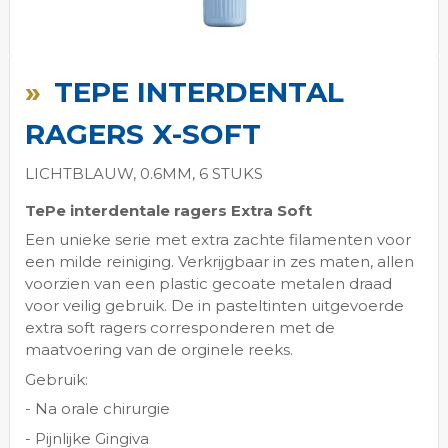
Ga
naar
TEPE INTERDENTAL
het
begin
RAGERS X-SOFT
van
de
LICHTBLAUW, 0.6MM, 6 STUKS
afbeeldingen-
gallerij
TePe interdentale ragers Extra Soft
Een unieke serie met extra zachte filamenten voor
een milde reiniging. Verkrijgbaar in zes maten, allen
voorzien van een plastic gecoate metalen draad
voor veilig gebruik. De in pasteltinten uitgevoerde
extra soft ragers corresponderen met de
maatvoering van de orginele reeks.
Gebruik:
- Na orale chirurgie
- Pijnlijke Gingiva