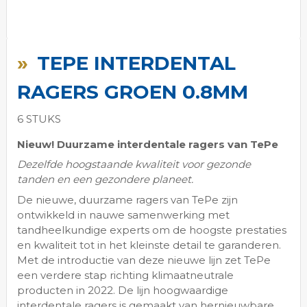
Ga
naar
TEPE INTERDENTAL
het
begin
RAGERS GROEN 0.8MM
van
de
6 STUKS
afbeeldingen-
gallerij
Nieuw! Duurzame interdentale ragers van TePe
Dezelfde hoogstaande kwaliteit voor gezonde
tanden en een gezondere planeet.
De nieuwe, duurzame ragers van TePe zijn
ontwikkeld in nauwe samenwerking met
tandheelkundige experts om de hoogste prestaties
en kwaliteit tot in het kleinste detail te garanderen.
Met de introductie van deze nieuwe lijn zet TePe
een verdere stap richting klimaatneutrale
producten in 2022. De lijn hoogwaardige
interdentale ragers is gemaakt van hernieuwbare