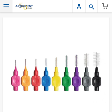
Wink
Ga
naar
het
einde
van
de
afbeeldingen-
gallerij