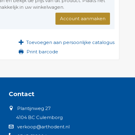
en bekijk de prijs van dit product. Plaats het
akkelijk in uw winkelwagen.
Account aanmaken
Toevoegen aan persoonlijke catalogus
Print barcode
Contact
Plantijnweg 27
4104 BC Culemborg
verkoop@arthodent.nl