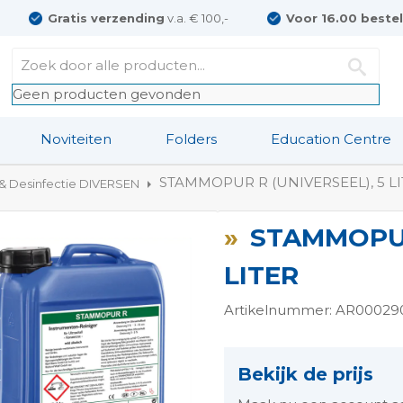
Gratis verzending
v.a. € 100,-
Voor 16.00 beste
Geen producten gevonden
Noviteiten
Folders
Education Centre
STAMMOPUR R (UNIVERSEEL), 5 L
 & Desinfectie DIVERSEN
STAMMOPUR
LITER
Artikelnummer: AR00029
ngen-
Bekijk de prijs