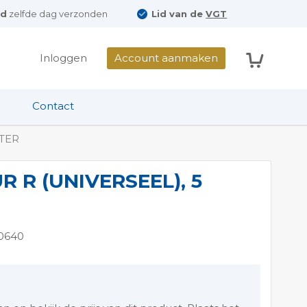
ld
zelfde dag verzonden
Lid van de
VGT
Winkelwag
Inloggen
Account aanmaken
Contact
ITER
 R (UNIVERSEEL), 5
0640