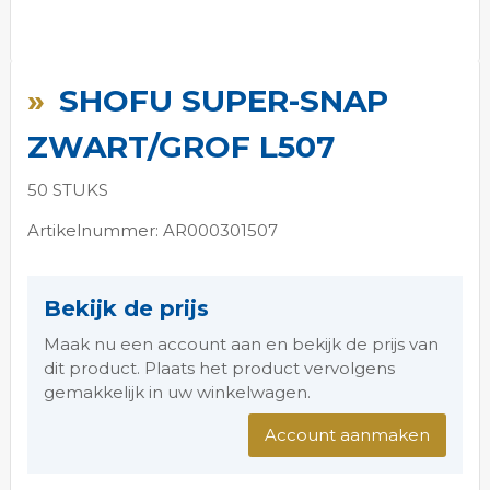
Ga
naar
SHOFU SUPER-SNAP
het
begin
ZWART/GROF L507
van
de
50 STUKS
afbeeldingen-
gallerij
Artikelnummer: AR000301507
Bekijk de prijs
Maak nu een account aan en bekijk de prijs van
dit product. Plaats het product vervolgens
gemakkelijk in uw winkelwagen.
Account aanmaken