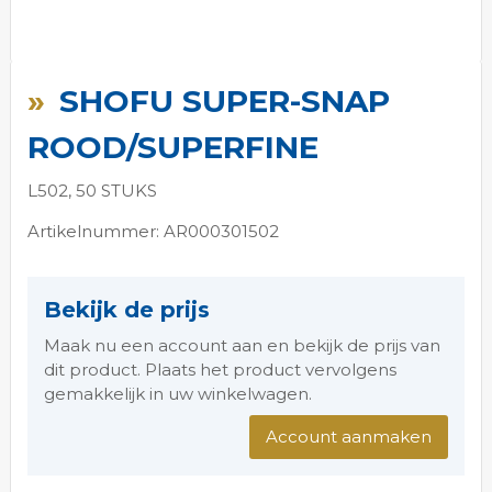
Ga
naar
SHOFU SUPER-SNAP
het
begin
ROOD/SUPERFINE
van
de
L502, 50 STUKS
afbeeldingen-
gallerij
Artikelnummer: AR000301502
Bekijk de prijs
Maak nu een account aan en bekijk de prijs van
dit product. Plaats het product vervolgens
gemakkelijk in uw winkelwagen.
Account aanmaken