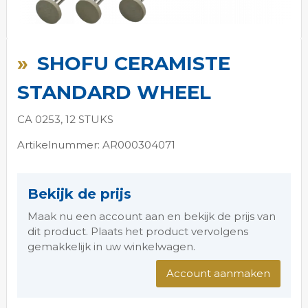
Ga
naar
SHOFU CERAMISTE
het
begin
STANDARD WHEEL
van
de
CA 0253, 12 STUKS
afbeeldingen-
gallerij
Artikelnummer: AR000304071
Bekijk de prijs
Maak nu een account aan en bekijk de prijs van
dit product. Plaats het product vervolgens
gemakkelijk in uw winkelwagen.
Account aanmaken