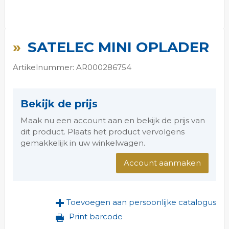
Ga
naar
SATELEC MINI OPLADER
het
begin
Artikelnummer: AR000286754
van
de
afbeeldingen-
Bekijk de prijs
gallerij
Maak nu een account aan en bekijk de prijs van
dit product. Plaats het product vervolgens
gemakkelijk in uw winkelwagen.
Account aanmaken
Toevoegen aan persoonlijke catalogus
Print barcode