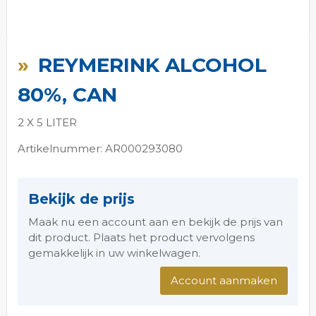
Ga
naar
REYMERINK ALCOHOL
het
begin
80%, CAN
van
de
2 X 5 LITER
afbeeldingen-
gallerij
Artikelnummer: AR000293080
Bekijk de prijs
Maak nu een account aan en bekijk de prijs van
dit product. Plaats het product vervolgens
gemakkelijk in uw winkelwagen.
Account aanmaken