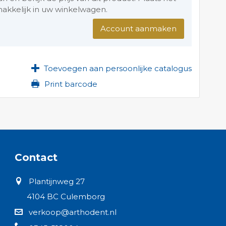
akkelijk in uw winkelwagen.
Account aanmaken
Toevoegen aan persoonlijke catalogus
Print barcode
Contact
Plantijnweg 27
4104 BC Culemborg
verkoop@arthodent.nl