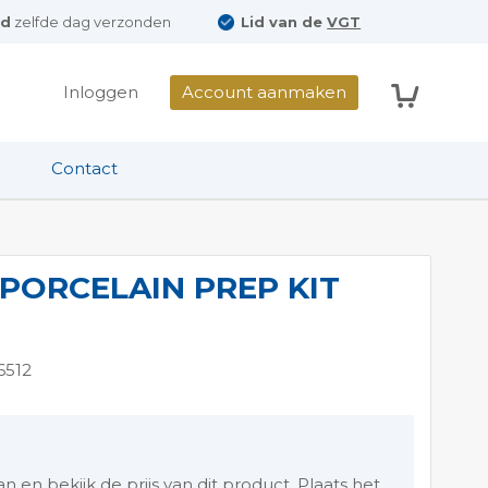
ld
zelfde dag verzonden
Lid van de
VGT
Winkelwag
Inloggen
Account aanmaken
Contact
PORCELAIN PREP KIT
6512
en bekijk de prijs van dit product. Plaats het