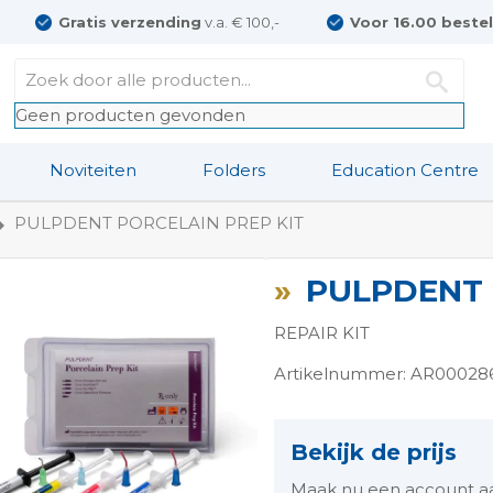
Gratis verzending
v.a. € 100,-
Voor 16.00 beste
Geen producten gevonden
Noviteiten
Folders
Education Centre
PULPDENT PORCELAIN PREP KIT
PULPDENT 
REPAIR KIT
Artikelnummer: AR00028
ngen-
Bekijk de prijs
Maak nu een account aan 