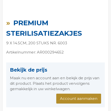
Ga
naar
PREMIUM
het
begin
STERILISATIEZAKJES
van
de
9 X 14.5CM, 200 STUKS NR. 6003
afbeeldingen-
gallerij
Artikelnummer: AR000294652
Bekijk de prijs
Maak nu een account aan en bekijk de prijs van
dit product. Plaats het product vervolgens
gemakkelijk in uw winkelwagen.
Account aanmaken