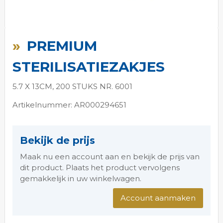
Ga
naar
PREMIUM
het
begin
STERILISATIEZAKJES
van
de
5.7 X 13CM, 200 STUKS NR. 6001
afbeeldingen-
gallerij
Artikelnummer: AR000294651
Bekijk de prijs
Maak nu een account aan en bekijk de prijs van
dit product. Plaats het product vervolgens
gemakkelijk in uw winkelwagen.
Account aanmaken