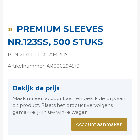
Ga
naar
PREMIUM SLEEVES
het
begin
NR.123SS, 500 STUKS
van
de
PEN STYLE LED LAMPEN
afbeeldingen-
gallerij
Artikelnummer: AR000294519
Bekijk de prijs
Maak nu een account aan en bekijk de prijs van
dit product. Plaats het product vervolgens
gemakkelijk in uw winkelwagen.
Account aanmaken