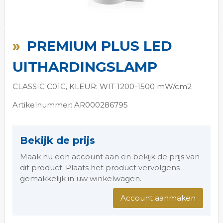
Ga
naar
PREMIUM PLUS LED
het
begin
UITHARDINGSLAMP
van
de
CLASSIC C01C, KLEUR: WIT 1200-1500 mW/cm2
afbeeldingen-
gallerij
Artikelnummer: AR000286795
Bekijk de prijs
Maak nu een account aan en bekijk de prijs van
dit product. Plaats het product vervolgens
gemakkelijk in uw winkelwagen.
Account aanmaken