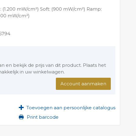
l: (1.200 mW/cm²) Soft: (900 mW/cm²) Ramp:
.500 mW/cm²)
6794
en bekijk de prijs van dit product. Plaats het
akkelijk in uw winkelwagen.
Account aanmaken
Toevoegen aan persoonlijke catalogus
Print barcode