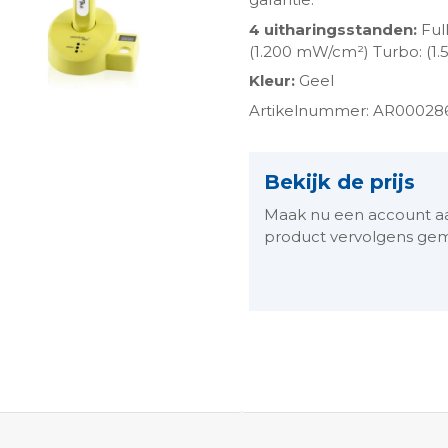
4 uitharingsstanden:
Ful
(1.200 mW/cm²) Turbo: (1
Kleur:
Geel
Artikelnummer: AR00028
Bekijk de prijs
Maak nu een account aan 
product vervolgens gem
ngen-