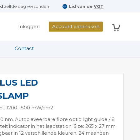
ld
zelfde dag verzonden
Lid van de
VGT
Winkelwag
Inloggen
Account aanmaken
Contact
LUS LED
SLAMP
EEL 1200-1500 mW/cm2
 nm. Autoclaveerbare fibre optic light guide / 8
it indicator in het laadstation. Size: 265 x 27 mm.
jgbaar in 12 verschillende kleuren. 24 maanden