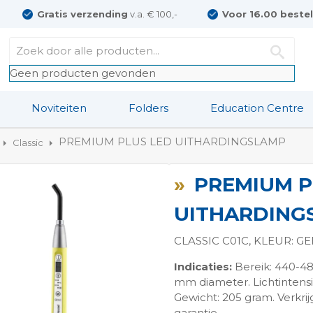
Gratis verzending
v.a. € 100,-
Voor 16.00 beste
Geen producten gevonden
Noviteiten
Folders
Education Centre
PREMIUM PLUS LED UITHARDINGSLAMP
Classic
PREMIUM P
UITHARDING
CLASSIC C01C, KLEUR: G
Indicaties:
Bereik: 440-480
ngen-
mm diameter. Lichtintensite
Gewicht: 205 gram. Verkri
garantie.