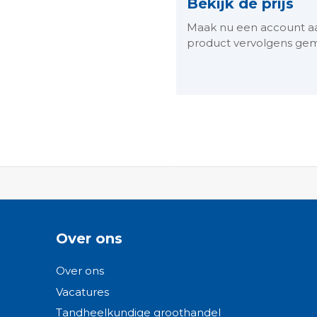
Bekijk de prijs
Maak nu een account aan 
product vervolgens gem
ngen-
Over ons
Over ons
Vacatures
Tandheelkundige groothandel