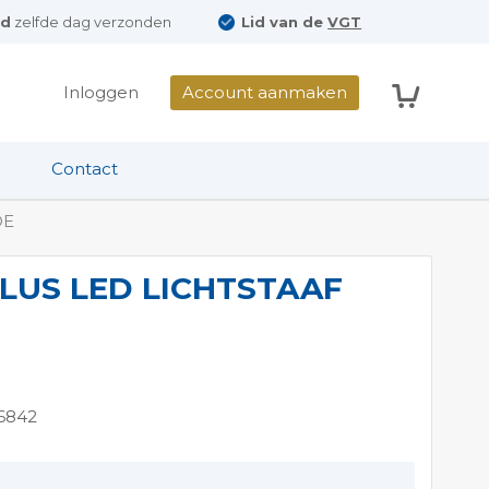
ld
zelfde dag verzonden
Lid van de
VGT
Winkelwag
Inloggen
Account aanmaken
Contact
DE
LUS LED LICHTSTAAF
6842