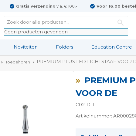
Gratis verzending
v.a. € 100,-
Voor 16.00 beste
Geen producten gevonden
Noviteiten
Folders
Education Centre
PREMIUM PLUS LED LICHTSTAAF VOOR 
Toebehoren
PREMIUM P
VOOR DE
C02-D-1
Artikelnummer: AR00028
ngen-