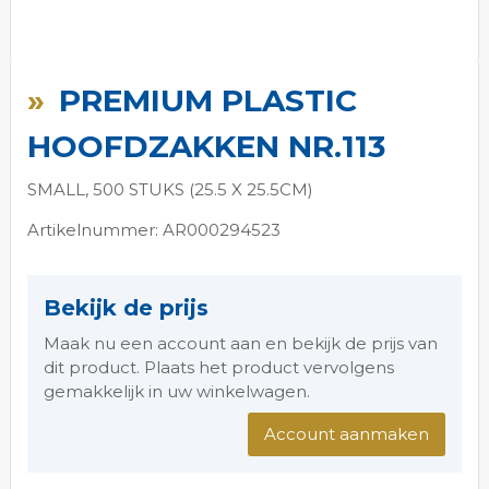
Ga
naar
PREMIUM PLASTIC
het
begin
HOOFDZAKKEN NR.113
van
de
SMALL, 500 STUKS (25.5 X 25.5CM)
afbeeldingen-
gallerij
Artikelnummer: AR000294523
Bekijk de prijs
Maak nu een account aan en bekijk de prijs van
dit product. Plaats het product vervolgens
gemakkelijk in uw winkelwagen.
Account aanmaken