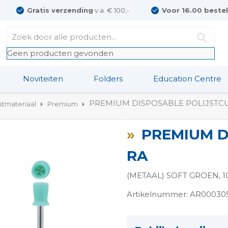
Gratis verzending
v.a. € 100,-
Voor 16.00 beste
Geen producten gevonden
Noviteiten
Folders
Education Centre
PREMIUM DISPOSABLE POLIJSTC
jstmateriaal
Premium
PREMIUM D
RA
(METAAL) SOFT GROEN, 
Artikelnummer: AR00030
ngen-