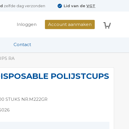
ld
zelfde dag verzonden
Lid van de
VGT
Winkelwag
Inloggen
Account aanmaken
Contact
UPS RA
ISPOSABLE POLIJSTCUPS
100 STUKS NR.M222GR
5026