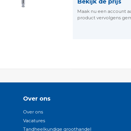
Bekijk de prijs
Maak nu een account aan 
product vervolgens gem
ngen-
Over ons
Over ons
Vacatures
Tandheelkundige groothandel