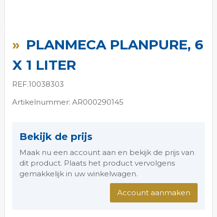
Ga
naar
PLANMECA PLANPURE, 6
het
begin
X 1 LITER
van
de
REF.10038303
afbeeldingen-
gallerij
Artikelnummer: AR000290145
Bekijk de prijs
Maak nu een account aan en bekijk de prijs van
dit product. Plaats het product vervolgens
gemakkelijk in uw winkelwagen.
Account aanmaken