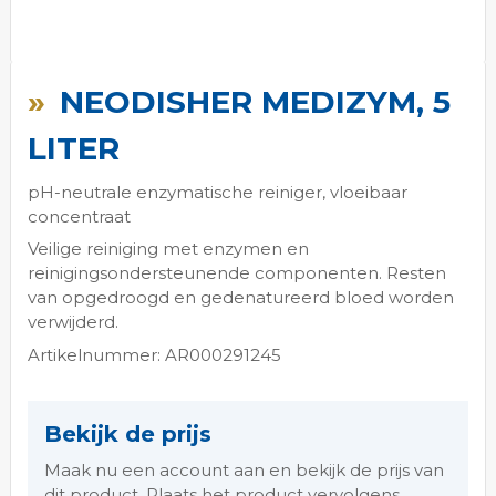
Ga
naar
NEODISHER MEDIZYM, 5
het
begin
LITER
van
de
pH-neutrale enzymatische reiniger, vloeibaar
afbeeldingen-
concentraat
gallerij
Veilige reiniging met enzymen en
reinigingsondersteunende componenten. Resten
van opgedroogd en gedenatureerd bloed worden
verwijderd.
Artikelnummer: AR000291245
Bekijk de prijs
Maak nu een account aan en bekijk de prijs van
dit product. Plaats het product vervolgens