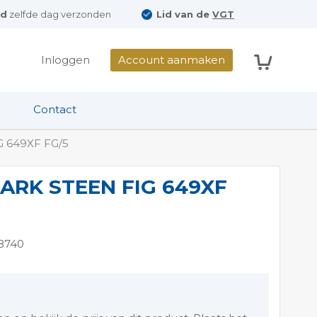
ld
zelfde dag verzonden
Lid van de
VGT
Winkelwag
Inloggen
Account aanmaken
Contact
 649XF FG/5
ARK STEEN FIG 649XF
8740