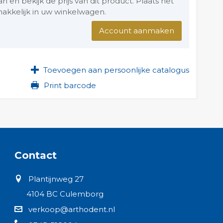
en bekijk de prijs van dit product. Plaats het
akkelijk in uw winkelwagen.
Account aanmaken
Toevoegen aan persoonlijke catalogus
Print barcode
Contact
Plantijnweg 27
4104 BC Culemborg
verkoop@arthodent.nl