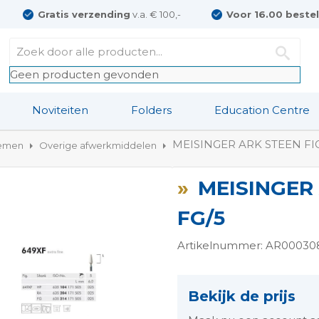
Gratis verzending
v.a. € 100,-
Voor 16.00 beste
Geen producten gevonden
Noviteiten
Folders
Education Centre
MEISINGER ARK STEEN FIG
temen
Overige afwerkmiddelen
MEISINGER 
FG/5
Artikelnummer: AR00030
ngen-
Bekijk de prijs