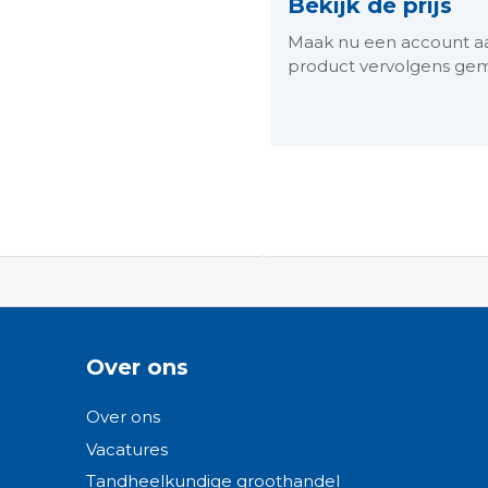
Bekijk de prijs
Maak nu een account aan 
product vervolgens gem
ngen-
Over ons
Over ons
Vacatures
Tandheelkundige groothandel