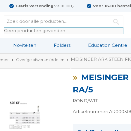
Gratis verzending
v.a. € 100,-
Voor 16.00 beste
Geen producten gevonden
Noviteiten
Folders
Education Centre
MEISINGER ARK STEEN FIG
temen
Overige afwerkmiddelen
MEISINGER 
RA/5
ROND/WIT
Artikelnummer: AR00030
ngen-