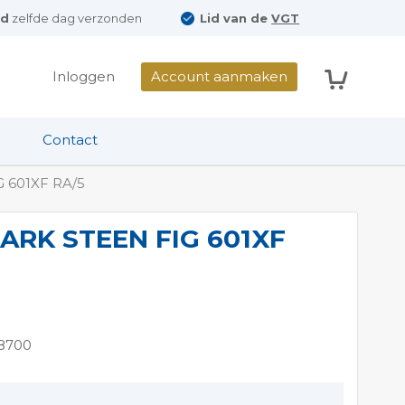
ld
zelfde dag verzonden
Lid van de
VGT
Winkelwag
Inloggen
Account aanmaken
Contact
 601XF RA/5
ARK STEEN FIG 601XF
8700