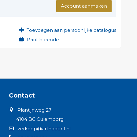
Account aanmaken
Toevoegen aan persoonlijke catalogus
Print barcode
Contact
Plantijnweg 27
4104 BC Culemborg
verkoop@arthodent.nl