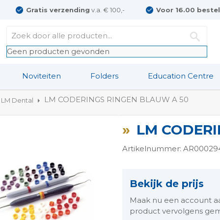
Gratis verzending
v.a. € 100,-
Voor 16.00 beste
Geen producten gevonden
Noviteiten
Folders
Education Centre
LM CODERINGS RINGEN BLAUW A 50
LM Dental
LM CODERI
Artikelnummer: AR00029
Bekijk de prijs
ngen-
Maak nu een account aan 
product vervolgens gem