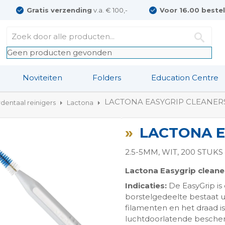
Gratis verzending
v.a. € 100,-
Voor 16.00 beste
Geen producten gevonden
Noviteiten
Folders
Education Centre
LACTONA EASYGRIP CLEANER
rdentaal reinigers
Lactona
LACTONA E
2.5-5MM, WIT, 200 STUKS
Lactona Easygrip cleane
Indicaties:
De EasyGrip is
ngen-
borstelgedeelte bestaat u
filamenten en het draad is
luchtdoorlatende bescher