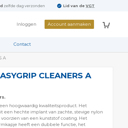
ld
zelfde dag verzonden
Lid van de
VGT
Winkelwag
Inloggen
Account aanmaken
Contact
S A
ASYGRIP CLEANERS A
rs.
 een hoogwaardig kwaliteitsproduct. Het
it een hechte implant van zachte, stevige nylon
 voorzien van een kunststof coating. Het
mkapje heeft een dubbele functie, het