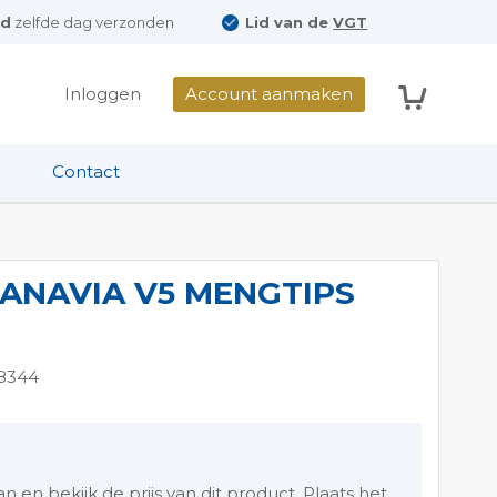
ld
zelfde dag verzonden
Lid van de
VGT
Winkelwag
Inloggen
Account aanmaken
Contact
ANAVIA V5 MENGTIPS
8344
en bekijk de prijs van dit product. Plaats het