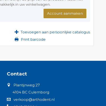
akkelijk in uw winkelwagen.
Account aanmaken
Toevoegen aan persoonlijke catalogus
Print barcode
Contact
Plantijnweg 27
4104 BC Culemborg
verkoop@arthodent.nl