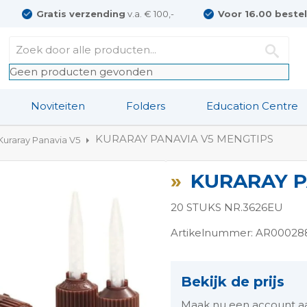
Gratis verzending
v.a. € 100,-
Voor 16.00 beste
Geen producten gevonden
Noviteiten
Folders
Education Centre
KURARAY PANAVIA V5 MENGTIPS
Kuraray Panavia V5
KURARAY P
20 STUKS NR.3626EU
Artikelnummer: AR00028
ngen-
Bekijk de prijs
Maak nu een account aan 