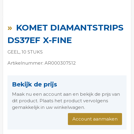
Ga
naar
KOMET DIAMANTSTRIPS
het
begin
DS37EF X-FINE
van
de
GEEL, 10 STUKS
afbeeldingen-
gallerij
Artikelnummer: AR000307512
Bekijk de prijs
Maak nu een account aan en bekijk de prijs van
dit product. Plaats het product vervolgens
gemakkelijk in uw winkelwagen.
Account aanmaken