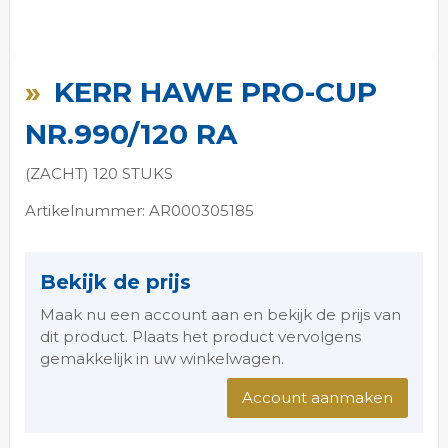
Ga
naar
KERR HAWE PRO-CUP
het
begin
NR.990/120 RA
van
de
(ZACHT) 120 STUKS
afbeeldingen-
gallerij
Artikelnummer: AR000305185
Bekijk de prijs
Maak nu een account aan en bekijk de prijs van
dit product. Plaats het product vervolgens
gemakkelijk in uw winkelwagen.
Account aanmaken